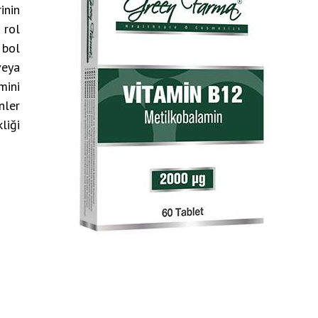
nin
 rol
 bol
veya
mini
nler
liği