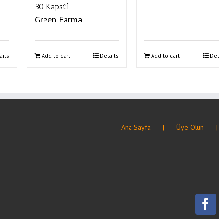
30 Kapsül
Green Farma
ails
Add to cart
Details
Add to cart
Det
Ana Sayfa
Üye Olun