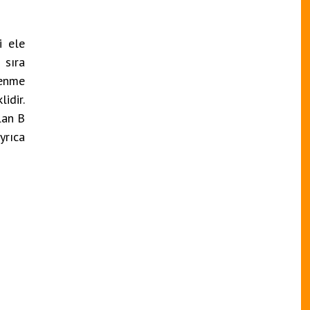
i ele
 sıra
lenme
idir.
lan B
yrıca