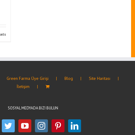
ails
Green Farma Üye Girişi
Blog
Site Haritası
İletişim
SOSYAL MEDYADA BIZI BULUN