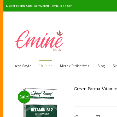
Skip
Kişisel Bakım, Gıda Takviyeleri, Temizlik Bezleri
to
content
Ana Sayfa
Ürünler
Merak Ettikleriniz
Blog
Si
Green Farma Vitamin 
Sale!